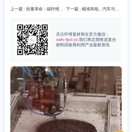
上一篇
: 轻量革命：碳纤维底
下一篇
: 瞄准风电、汽车与航
盘助力奔驰Sprinter实现更高
天，Saertex中国新厂强化亚洲
载重
供应链
关注纤维复材再生官方微信：
xwfc-fpcl-zs
我们将定期推送复合
材料回收再利用产业最新资讯