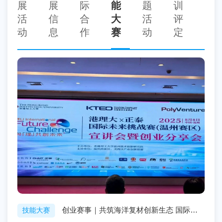
展
展
际
能
题
训
活
信
合
大
活
评
动
息
作
赛
动
定
创业赛事｜共筑海洋复材创新生态 国际未
技能大赛
来挑战赛征募