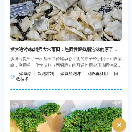
浙大谢涛/杭州师大朱雨田：热固性聚氨酯泡沫的原子经
济闭环回收
该研究提出了一种基于共价键动态平衡的原子经济闭环回收策
略，利用单一化学试剂（丙酮肟）的可逆作用实现热固性聚氨
酯泡沫（PUF）的高效再生。再生PUF保留原始化学结...
聚氨酯
发泡材料
聚氨酯泡沫
回收再利用
回
收技术