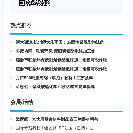
热点推荐
浙大谢涛/杭州师大朱雨田：热固性聚氨酯泡沫的
多废协同 I 联聚环保 废旧聚氨酯泡沫加工销
涟源市联聚环保废旧聚氨酯泡沫加工销售与农作物
涟源市联聚环保废旧聚氨酯泡沫加工销售与农作物
月产500吨废海绵（软泡）招标 I 江苏诚丰
科思创：聚碳酸酯化学回收达成重要里程碑
会展/活动
邀请函 I 光伏用复合材料制品表面涂层材料与
国际考察行程 I 组团赴JEC法国（巴黎）国