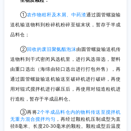
①
农作物秸秆及木屑、中药渣
通过圆管螺旋输
送机输送物料到粉碎机粉碎至锯末状，暂存于半成
品料仓；
②
回收的废旧聚氨酯泡沫
由圆管螺旋输送机传
送物料到干式密闭风选机里，进行风选筛选，塑料
由重口选出（海绵由轻口选出进行打包外售），再
通过圆管螺旋输送机输送至破碎机进行破碎，再使
用对辊式搅拌机进行碾压后，再使用对辊造粒机进
行造粒，暂存于半成品料仓。
③再将
2个半成品料仓内的物料传送至搅拌机
无重力混合搅拌均匀
，再经过颗粒机压制成型为直
径8毫米、长度20-30毫米的颗粒。颗粒成型后温度